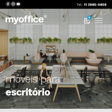
Tel:
11 3885-5858
0
móveis para
escritório