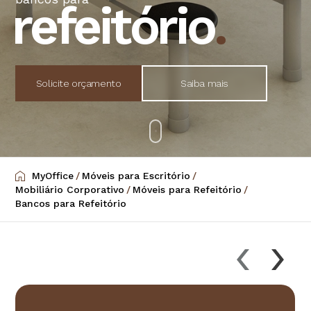
refeitório
.
Solicite orçamento
Saiba mais
MyOffice
/
Móveis para Escritório
/
Mobiliário Corporativo
/
Móveis para Refeitório
/
Bancos para Refeitório