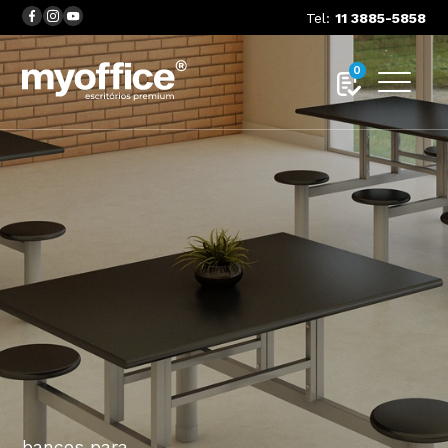
Tel:
11 3885-5858
0
bancos para