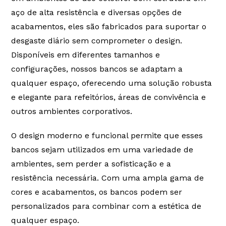
produtos já vendidos, e o direito de interromper a
aço de alta resistência e diversas opções de
fabricação de modelos de produtos e
acabamentos, eles são fabricados para suportar o
componentes a qualquer tempo, sem aviso prévio.
desgaste diário sem comprometer o design.
É reservado a MyOffice e as empresas parceiras, o
Disponíveis em diferentes tamanhos e
direito de alteração do Termo de Garantia. Por
isso, mantenha-o anexado à Nota Fiscal da sua
configurações, nossos bancos se adaptam a
compra.
qualquer espaço, oferecendo uma solução robusta
A
MyOffice
concede além dos 90 dias garantidos
e elegante para refeitórios, áreas de convivência e
no código de defesa do consumidor, artigo 26,
outros ambientes corporativos.
Inciso II, lei 8078 de 11 de setembro de 1990, o
direito à garantia estendida para os produtos e
serviços comercializados afim de fortalecer nosso
O design moderno e funcional permite que esses
proposito que são produtos duráveis, prestação de
bancos sejam utilizados em uma variedade de
serviços de qualidade e o principal, atendimento
ambientes, sem perder a sofisticação e a
focado na satisfação plena dos nossos clientes.
resistência necessária. Com uma ampla gama de
É reservado à MyOffice e seus fornecedores, o
cores e acabamentos, os bancos podem ser
direito de realizar modificação nos produtos afim
de aprimora-los, sem a necessidade de fazê-la em
personalizados para combinar com a estética de
produtos já vendidos, e o direito de interromper a
qualquer espaço.
fabricação de modelos de produtos e