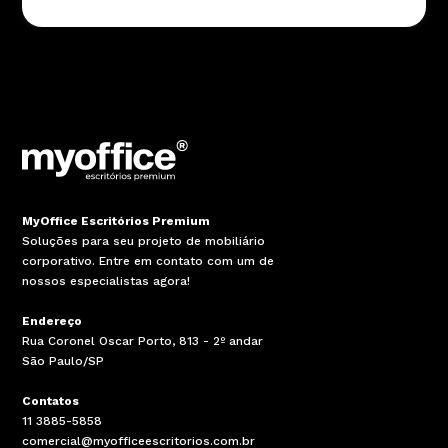
pequenas imperfeições superficiais como: micro
poros e micro riscos ou marcas oriundas do
processo de extrusão do alumínio;
Nos vidros a presença de microbolhas na parte
interna dos cristais, sendo característico do
processo de laminação e ainda a variações no
polimento da borda devido ao processo de
fabricação;
Defeitos causados pelo uso indevido do
produto, por falta de cuidados mínimos,
MyOffice Escritórios Premium
montagem ou instalação incorreta, manutenção
Soluções para seu projeto de mobiliário
efetuada por terceiros sem prévia autorização
corporativo. Entre em contato com um de
das empresas parceiras;
nossos especialistas agora!
Fornecimento de medidas erradas por parte do
Endereço
cliente, aprovadas no projeto executivo;
Rua Coronel Oscar Porto, 813 - 2º andar
Remoção ou alteração da etiqueta de
São Paulo/SP
identificação do produto, quando houver.
Contatos
Despesas por danos materiais ou pessoais do
11 3885-5858
cliente ou de terceiros causados pelo uso
comercial@myofficeescritorios.com.br
indevido do produto.