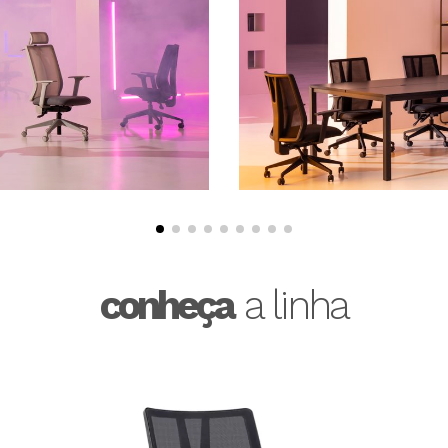
conheça
a linha