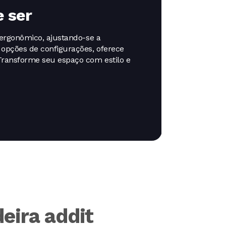
e ser
n ergonômico, ajustando-se a
opções de configurações, oferece
 Transforme seu espaço com estilo e
eira addit