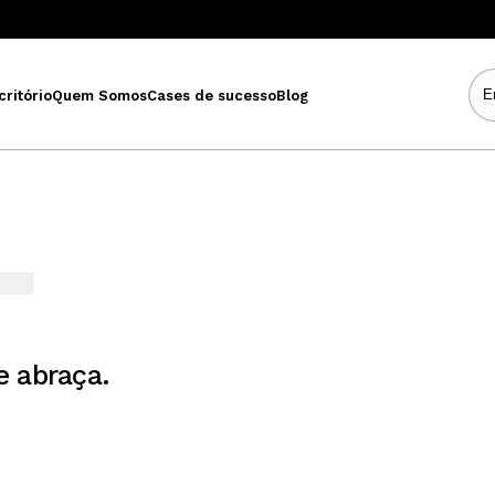
critório
Quem Somos
Cases de sucesso
Blog
T
e abraça.