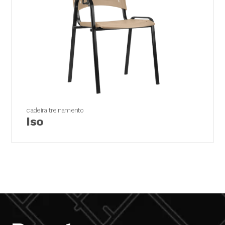
Peças cromadas em que os cuidados de
conservação não foram seguidos;
Danos causados por acidentes naturais,
inundações, incêndios, maresia e etc.;
Danos causados pela exposição à intempérie,
uso do produto em áreas externas ou com
umidade/temperatura excessivas, bem como uso
sobre pisos irregulares;
Deformações de até 10% do tamanho original
em espumas usadas nos assentos são
cadeira treinamento
consideradas normais e aparecem com o uso,
Iso
portanto essa variação não acarreta garantia;
Defeitos ocorridos durante o transporte
realizado pelo cliente ou transportadora sob
responsabilidade do cliente;
Avarias em vidros durante a montagem ou
transporte realizado pelo cliente ou
transportadora sob responsabilidade do cliente;
Peças de alumínio ou anodizadas com
pequenas imperfeições superficiais como: micro