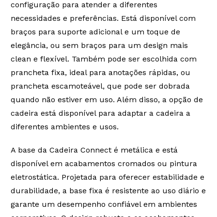
configuração para atender a diferentes
É reservado a MyOffice e as empresas parceiras, o
necessidades e preferências. Está disponível com
direito de alteração do Termo de Garantia. Por
braços para suporte adicional e um toque de
isso, mantenha-o anexado à Nota Fiscal da sua
compra.
elegância, ou sem braços para um design mais
clean e flexível. Também pode ser escolhida com
2. Período de cobertura
prancheta fixa, ideal para anotações rápidas, ou
A vigência de garantia inicia-se a partir da data de
prancheta escamoteável, que pode ser dobrada
emissão da nota fiscal. Para defeitos estruturais, a
garantia estendida é de acordo com cada produto
quando não estiver em uso. Além disso, a opção de
já incluso os 90 (noventa) dias de garantia legal
cadeira está disponível para adaptar a cadeira a
conforme mencionado no item 6. Entende-se por
defeito estrutural todo e qualquer tipo de defeito
diferentes ambientes e usos.
de fabricação que comprometa a resistência e/ou
estabilidade do produto adquirido, bem como que
A base da Cadeira Connect é metálica e está
possa oferecer risco à segurança do usuário.
disponível em acabamentos cromados ou pintura
3. Procedimento
eletrostática. Projetada para oferecer estabilidade e
Para acionar à garantia, você deverá entrar em
durabilidade, a base fixa é resistente ao uso diário e
contato com o seu consultor em posse da nota
garante um desempenho confiável em ambientes
fiscal de compra. A avaliação da reclamação é de