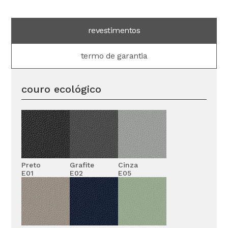
revestimentos
termo de garantia
couro ecológico
Preto
Grafite
Cinza
E01
E02
E05