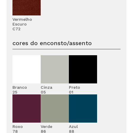
Vermelho
Escuro
C72
cores do enconsto/assento
Branco
Cinza
Preto
25
05
01
Roxo
Verde
Azul
78
86
88