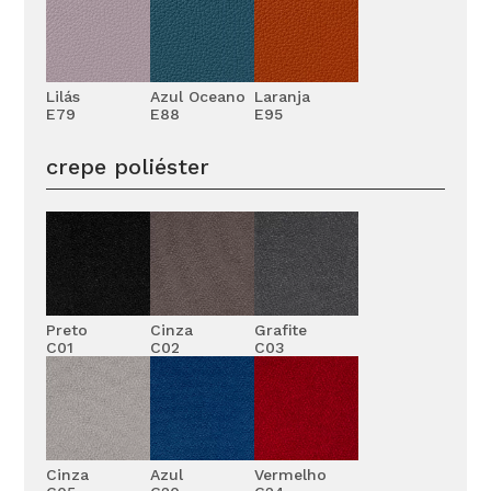
Lilás
Azul Oceano
Laranja
E79
E88
E95
crepe poliéster
Preto
Cinza
Grafite
C01
C02
C03
Cinza
Azul
Vermelho