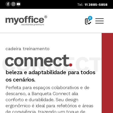
Tel:
11 3885-5858
0
cadeira treinamento
connect
.
CONNECT
beleza e adaptabilidade para todos
os cenários.
Perfeita para espaços colaborativos e de
descanso, a Banqueta Connect alia
conforto e durabilidade. Seu design
ergonômico é ideal para refeitórios e áreas
de convivência, trazendo um toque de