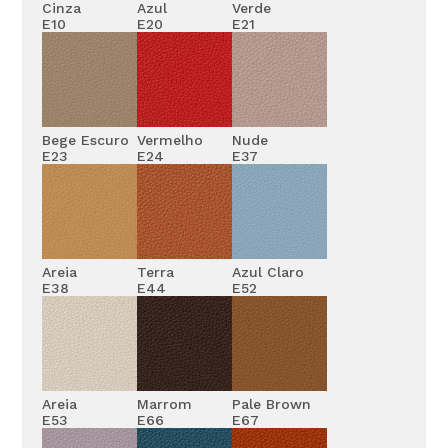
Cinza
Azul
Verde
E10
E20
E21
Bege Escuro
Vermelho
Nude
E23
E24
E37
Areia
Terra
Azul Claro
E38
E44
E52
Areia
Marrom
Pale Brown
E53
E66
E67