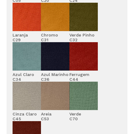
C05
C20
C24
Laranja
Chromo
Verde Pinho
C29
C31
C32
Azul Claro
Azul Marinho
Ferrugem
C34
C36
C44
Cinza Claro
Areia
Verde
C45
C53
C70