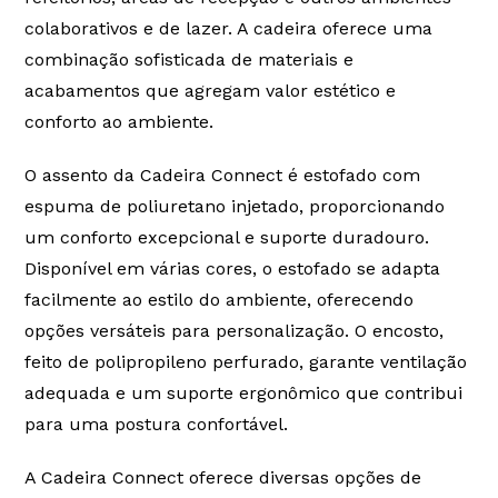
fabricação de modelos de produtos e
colaborativos e de lazer. A cadeira oferece uma
componentes a qualquer tempo, sem aviso prévio.
combinação sofisticada de materiais e
É reservado a MyOffice e as empresas parceiras, o
acabamentos que agregam valor estético e
direito de alteração do Termo de Garantia. Por
conforto ao ambiente.
isso, mantenha-o anexado à Nota Fiscal da sua
compra.
O assento da Cadeira Connect é estofado com
A
MyOffice
concede além dos 90 dias garantidos
espuma de poliuretano injetado, proporcionando
no código de defesa do consumidor, artigo 26,
Inciso II, lei 8078 de 11 de setembro de 1990, o
um conforto excepcional e suporte duradouro.
direito à garantia estendida para os produtos e
Disponível em várias cores, o estofado se adapta
serviços comercializados afim de fortalecer nosso
proposito que são produtos duráveis, prestação de
facilmente ao estilo do ambiente, oferecendo
serviços de qualidade e o principal, atendimento
opções versáteis para personalização. O encosto,
focado na satisfação plena dos nossos clientes.
feito de polipropileno perfurado, garante ventilação
É reservado à MyOffice e seus fornecedores, o
adequada e um suporte ergonômico que contribui
direito de realizar modificação nos produtos afim
para uma postura confortável.
de aprimora-los, sem a necessidade de fazê-la em
produtos já vendidos, e o direito de interromper a
fabricação de modelos de produtos e
A Cadeira Connect oferece diversas opções de
componentes a qualquer tempo, sem aviso prévio.