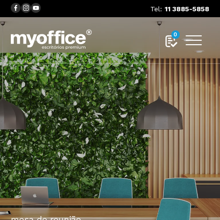
Tel:
11 3885-5858
0
MISTRAL
mesa de reunião