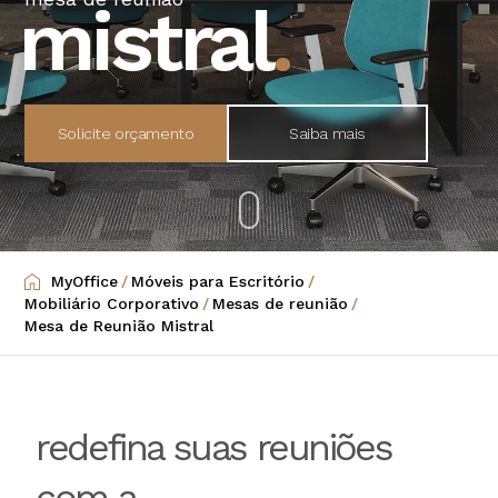
mistral
.
Solicite orçamento
Saiba mais
MyOffice
/
Móveis para Escritório
/
Mobiliário Corporativo
/
Mesas de reunião
/
Mesa de Reunião Mistral
redefina suas reuniões
com a