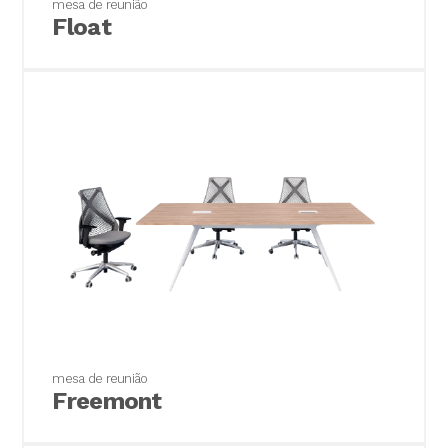
mesa de reunião
Variações de tonalidade entre revestimentos de
Float
produtos adquiridos em diferentes datas
(diferença de lotes);
Materiais fornecidos ou especificados pelo
cliente, tais como tecidos, cores especiais ou
outros materiais não disponíveis no catálogo da
linha de produtos das empresas parceiras;
Avarias ou manchas de qualquer tipo nos
revestimentos de tecidos, vinílicos e telas
provenientes da má utilização ou uso do
produto;
Peças cromadas em que os cuidados de
conservação não foram seguidos;
Danos causados por acidentes naturais,
inundações, incêndios, maresia e etc.;
Danos causados pela exposição à intempérie,
mesa de reunião
uso do produto em áreas externas ou com
Freemont
umidade/temperatura excessivas, bem como uso
sobre pisos irregulares;