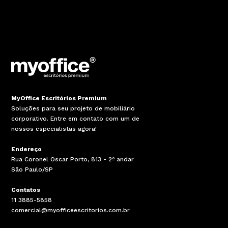
Itens como rodízios, sapatas, buchas, deslizadores,
tecidos, telas, materiais vinílicos, couro natural,
plásticos coloridos, espumas e outros materiais de
revestimento e/ou acabamento, a garantia é de 3
(três) anos, incluindo os 90 (noventa) dias de
garantia legal, e desde que constatadas as
condições normais de uso, conforme instruções.
6.4 Produtos Especiais
MyOffice Escritórios Premium
Para defeitos estruturais, a garantia é estendida a
Soluções para seu projeto de mobiliário
5 (cinco) anos, incluindo os 90 (noventa) dias de
corporativo. Entre em contato com um de
garantia legal, considerando turno de trabalho de
nossos especialistas agora!
até 8 (oito) horas diárias. Para turnos de trabalho
superiores as 8 horas diárias, o tempo de garantia
Endereço
decresce proporcionalmente.
Rua Coronel Oscar Porto, 813 - 2º andar
São Paulo/SP
Itens como rodízios, sapatas, buchas, deslizadores,
dobradiças, puxadores e fechaduras, a garantia é
Contatos
de 3 (três) anos, inclusos os 90 (noventa) dias de
11 3885-5858
garantia legal, e desde que constatadas as
comercial@myofficeescritorios.com.br
condições normais de uso, conforme instruções.