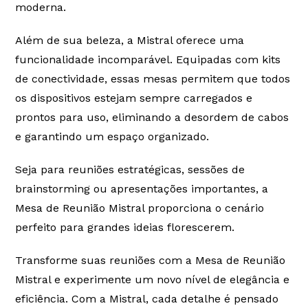
no código de defesa do consumidor, artigo 26,
moderna.
Inciso II, lei 8078 de 11 de setembro de 1990, o
direito à garantia estendida para os produtos e
Além de sua beleza, a Mistral oferece uma
serviços comercializados afim de fortalecer nosso
proposito que são produtos duráveis, prestação de
funcionalidade incomparável. Equipadas com kits
serviços de qualidade e o principal, atendimento
de conectividade, essas mesas permitem que todos
focado na satisfação plena dos nossos clientes.
os dispositivos estejam sempre carregados e
É reservado à MyOffice e seus fornecedores, o
prontos para uso, eliminando a desordem de cabos
direito de realizar modificação nos produtos afim
e garantindo um espaço organizado.
de aprimora-los, sem a necessidade de fazê-la em
produtos já vendidos, e o direito de interromper a
fabricação de modelos de produtos e
Seja para reuniões estratégicas, sessões de
componentes a qualquer tempo, sem aviso prévio.
brainstorming ou apresentações importantes, a
É reservado a MyOffice e as empresas parceiras, o
Mesa de Reunião Mistral proporciona o cenário
direito de alteração do Termo de Garantia. Por
perfeito para grandes ideias florescerem.
isso, mantenha-o anexado à Nota Fiscal da sua
compra.
Transforme suas reuniões com a Mesa de Reunião
2. Período de cobertura
Mistral e experimente um novo nível de elegância e
A vigência de garantia inicia-se a partir da data de
eficiência. Com a Mistral, cada detalhe é pensado
emissão da nota fiscal. Para defeitos estruturais, a