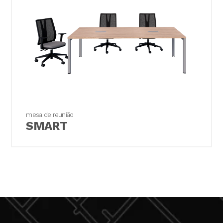
produto, por falta de cuidados mínimos,
montagem ou instalação incorreta, manutenção
efetuada por terceiros sem prévia autorização
das empresas parceiras;
Fornecimento de medidas erradas por parte do
cliente, aprovadas no projeto executivo;
Remoção ou alteração da etiqueta de
identificação do produto, quando houver.
Despesas por danos materiais ou pessoais do
cliente ou de terceiros causados pelo uso
mesa de reunião
indevido do produto.
SMART
Se constatado pelos técnicos que o problema
não está coberto pela garantia, o conserto
somente será realização após a aprovação da
proposta de reparo.
Outras garantias escritas ou verbais com
respeito à qualidade, comercialização ou
conveniência para um fim específico, que não
constem neste termo e que não tenha um termo
oficial da MyOffice, não será considerado em