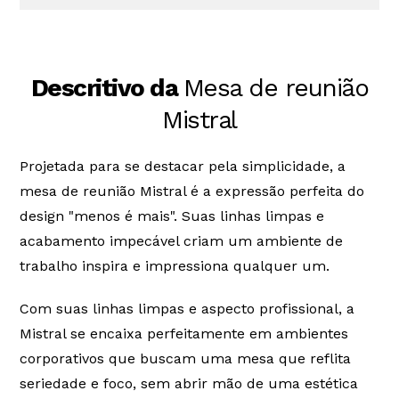
A
MyOffice
concede além dos 90 dias garantidos
no código de defesa do consumidor, artigo 26,
Inciso II, lei 8078 de 11 de setembro de 1990, o
direito à garantia estendida para os produtos e
Descritivo da
Mesa de reunião
serviços comercializados afim de fortalecer nosso
proposito que são produtos duráveis, prestação de
Mistral
serviços de qualidade e o principal, atendimento
focado na satisfação plena dos nossos clientes.
Projetada para se destacar pela simplicidade, a
É reservado à MyOffice e seus fornecedores, o
mesa de reunião Mistral é a expressão perfeita do
direito de realizar modificação nos produtos afim
design "menos é mais". Suas linhas limpas e
de aprimora-los, sem a necessidade de fazê-la em
produtos já vendidos, e o direito de interromper a
acabamento impecável criam um ambiente de
fabricação de modelos de produtos e
trabalho inspira e impressiona qualquer um.
componentes a qualquer tempo, sem aviso prévio.
É reservado a MyOffice e as empresas parceiras, o
Com suas linhas limpas e aspecto profissional, a
direito de alteração do Termo de Garantia. Por
Mistral se encaixa perfeitamente em ambientes
isso, mantenha-o anexado à Nota Fiscal da sua
compra.
corporativos que buscam uma mesa que reflita
seriedade e foco, sem abrir mão de uma estética
A
MyOffice
concede além dos 90 dias garantidos