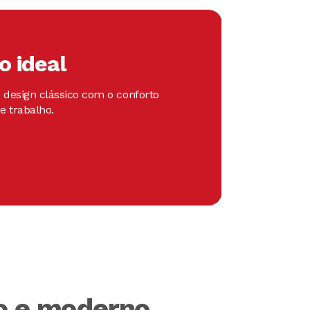
to
ideal
 design clássico com o conforto
e trabalho.
o e moderno