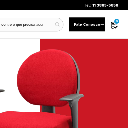
Tel:
11 3885-5858
0
Fale Conosco