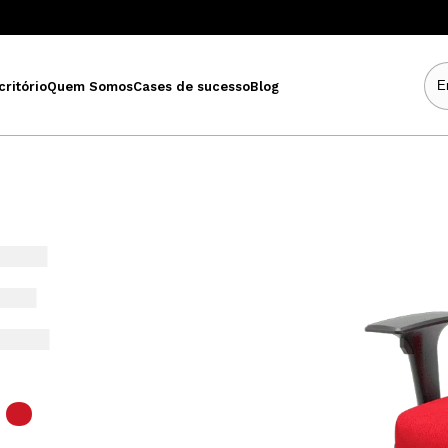
critório
Quem Somos
Cases de sucesso
Blog
E
.