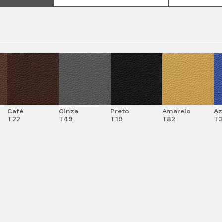
Café
Cinza
Preto
Amarelo
Az
T22
T49
T19
T82
T