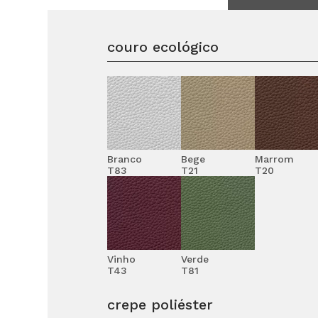
couro ecológico
Branco
Bege
Marrom
T83
T21
T20
Vinho
Verde
T43
T81
crepe poliéster