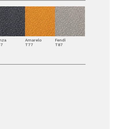
nza
Amarelo
Fendi
57
T77
T87