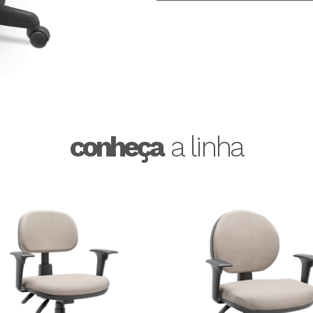
conheça
a linha