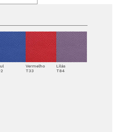
ul
Vermelho
Lilás
32
T33
T84