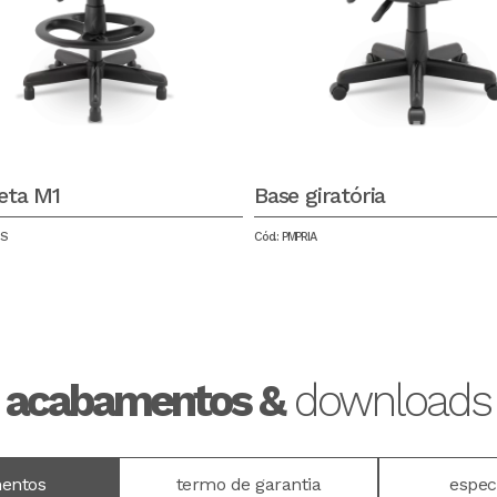
eta M1
Base giratória
BS
Cód.: PMPRIA
acabamentos &
downloads
mentos
termo de garantia
espec