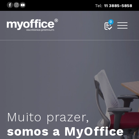
Tel:
11 3885-5858
0
Muito prazer,
somos a MyOffice